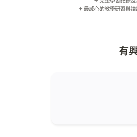
✦ 完整學習記錄
✦ 最感⼼的教學研習與諮
有興