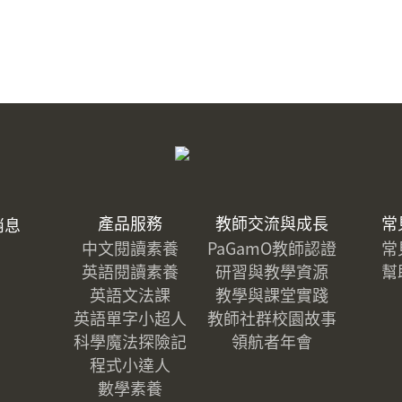
產品服務
教師交流與成長
常
消息
中文閱讀素養
PaGamO教師認證
常
英語閱讀素養
研習與教學資源
幫
英語文法課
教學與課堂實踐
英語單字小超人
教師社群校園故事
科學魔法探險記
領航者年會
程式小達人
數學素養