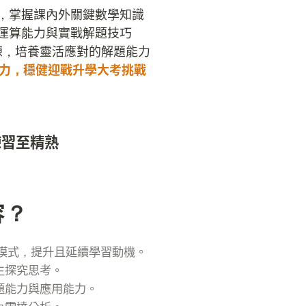
，掌握課內外關鍵數學知識

運算能力與實戰解題技巧

能力，穩健迎戰升學大考挑戰
練習至精熟
容？