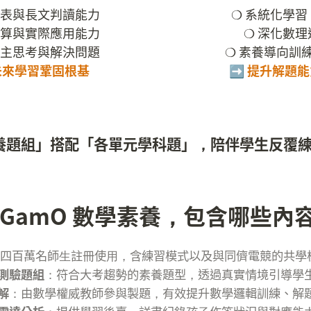
表與長文判讀能力

❍ 系統化學習
算與實際應用能力

❍ 深化數理
未來學習鞏固根基
➡️ 提升解題
養題組」搭配「各單元學科題」，陪伴學生反覆
aGamO 數學素養，包含哪些內
學測驗題組
解