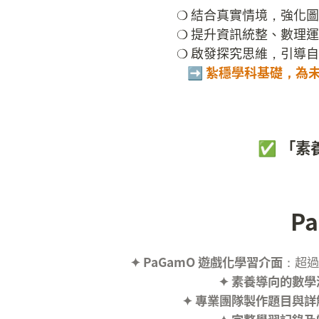
❍ 結合真實情境，強化圖
❍ 提升資訊統整、數理運
➡️ 紮穩學科基礎，為
✅ 「素
P
✦ PaGamO 遊戲化學習介面
✦ 素養導向的數
✦ 專業團隊製作題目與詳