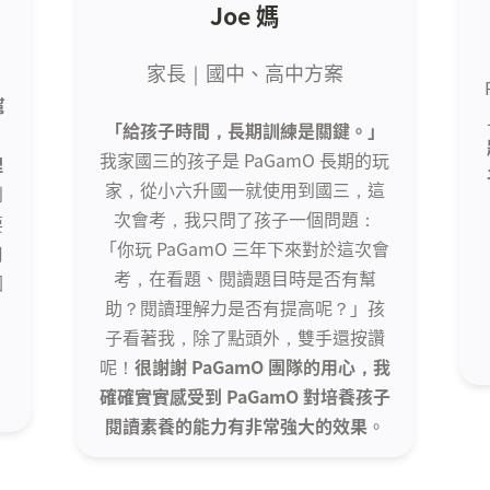
Joe 媽
家長｜國中、高中方案
幫
「給孩子時間，長期訓練是關鍵。」
我家國三的孩子是 PaGamO 長期的玩
理
家，從小六升國一就使用到國三，這
到
次會考，我只問了孩子一個問題：
要
「你玩 PaGamO 三年下來對於這次會
用
考，在看題、閱讀題目時是否有幫
圖
助？閱讀理解力是否有提高呢？」孩


子看著我，除了點頭外，雙手還按讚
呢！
很謝謝 PaGamO 團隊的用心，我
確確實實感受到 PaGamO 對培養孩子
閱讀素養的能力有非常強大的效果
。