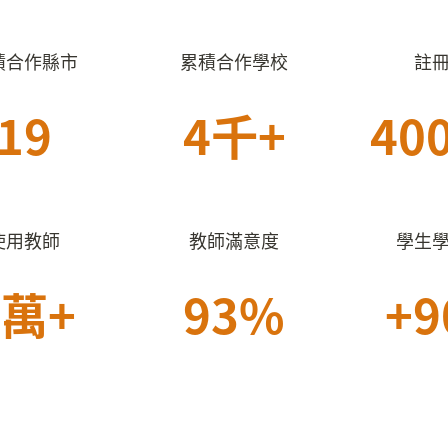
積合作縣市
累積合作學校
註
19
4千+
40
使用教師
教師滿意度
學生
6萬+
93%
+