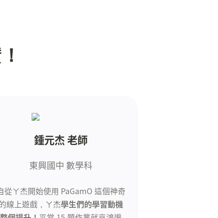
讚！
鍾元杰 老師
東興國中 數學科
自從ㄚ杰開始使用 PaGamO 這個神奇
的線上遊戲，ㄚ杰
學生們的學習動機
整個提升！
平常 15 題作業就哀鴻遍