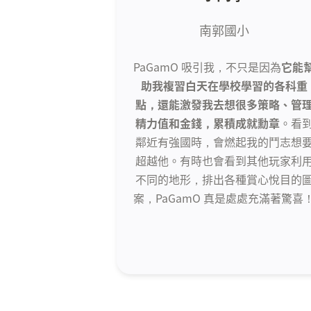
南郭國小
PaGamO 吸引我，不只是因為
它能
助我複習白天在學校學習的各科重
點，還能激發我去想很多策略、管
精力值和金錢，累積成就勳章
。看
鄰近有強國時，會燃起我的鬥志想
超越他。有時也會看到其他玩家利
不同的地形，排出各種賞心悅目的
案，PaGamO 真是處處充滿著驚喜！