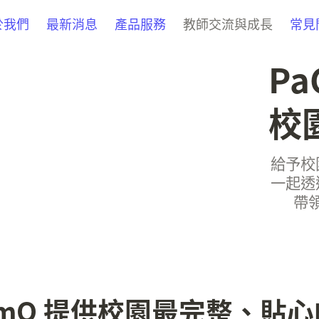
於我們
最新消息
產品服務
教師交流與成長
常見
Pa
校
給予校
一起透
帶
amO 提供
校園最完整、貼心