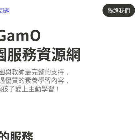
問題
聯絡我們
GamO 

園服務資源網
園與教師最完整的支持，

過優質的素養學習內容，

領孩子愛上主動學習！
的服務