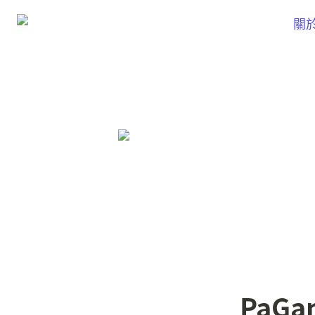
關
PaG