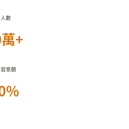
冊人數
0萬+
學習意願
90%