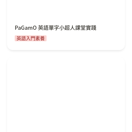
PaGamO 英語單字小超人課堂實踐
英語入門素養
PaGamO 英語素養任務不只提供九年級學生會考練
習，也是英語老師閱讀出題好幫手