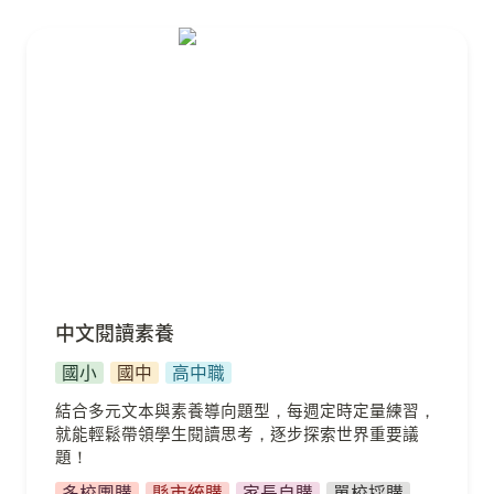
國小
國中
高中職
中文閱讀素養
中文閱讀素養
國小
國中
高中職
結合多元文本與素養導向題型，每週定時定量練習，
就能輕鬆帶領學生閱讀思考，逐步探索世界重要議
題！
多校團購
縣市統購
家長自購
單校採購